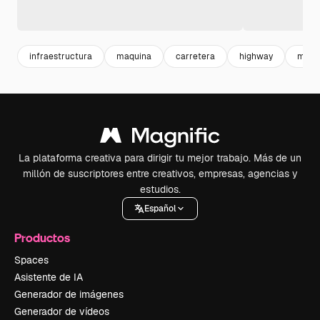
infraestructura
maquina
carretera
highway
mach
La plataforma creativa para dirigir tu mejor trabajo. Más de un
millón de suscriptores entre creativos, empresas, agencias y
estudios.
Español
Productos
Spaces
Asistente de IA
Generador de imágenes
Generador de vídeos