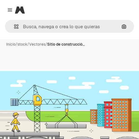
Magnific
Close menu
Buscar
Inicio
/
stock
/
Vectores
/
Sitio de construcció…