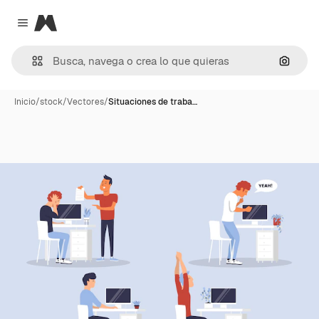
Magnific
Close menu
Buscar
Inicio
/
stock
/
Vectores
/
Situaciones de traba…