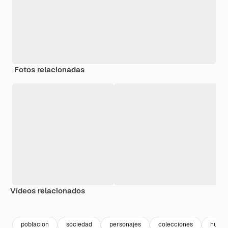
Fotos relacionadas
Vídeos relacionados
Premium
Premium
Premium
Premium
Generado p
poblacion
sociedad
personajes
colecciones
huma