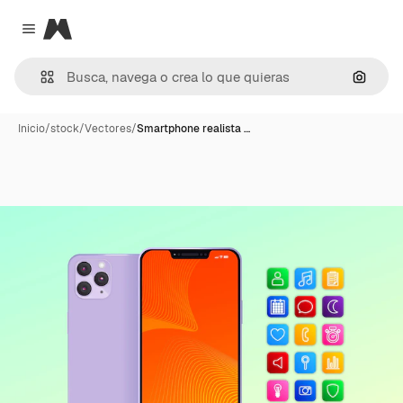
Magnific
Close menu
Buscar
Inicio
/
stock
/
Vectores
/
Smartphone realista …