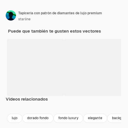
Tapicería con patrón de diamantes de lujo premium
starline
Puede que también te gusten estos vectores
Vídeos relacionados
Premium
Premium
Generado por IA
Premium
Premium
Generado p
lujo
dorado fondo
fondo luxury
elegante
backgrou