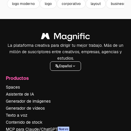
logo moderno
logo
corporativo
layout
business te
La plataforma creativa para dirigir tu mejor trabajo. Más de un
millón de suscriptores entre creativos, empresas, agencias y
estudios.
Español
Productos
Spaces
Asistente de IA
Generador de imágenes
Generador de vídeos
Texto a voz
Contenido de stock
MCP para Claude/ChatGPT
Nuevo