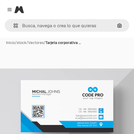
Magnific
Close menu
Buscar
Inicio
/
stock
/
Vectores
/
Tarjeta corporativa …