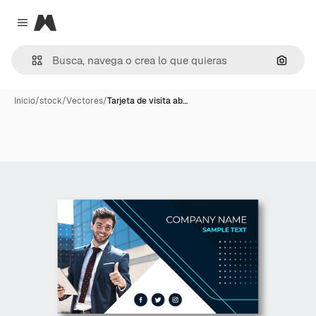
Magnific
Close menu
Buscar
Inicio
/
stock
/
Vectores
/
Tarjeta de visita ab…