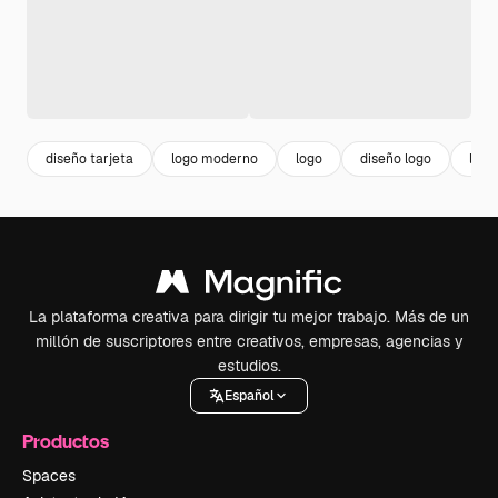
diseño tarjeta
logo moderno
logo
diseño logo
logo
La plataforma creativa para dirigir tu mejor trabajo. Más de un
millón de suscriptores entre creativos, empresas, agencias y
estudios.
Español
Productos
Spaces