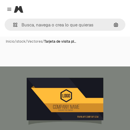
Magnific
Close menu
Buscar
Inicio
/
stock
/
Vectores
/
Tarjeta de visita pl…