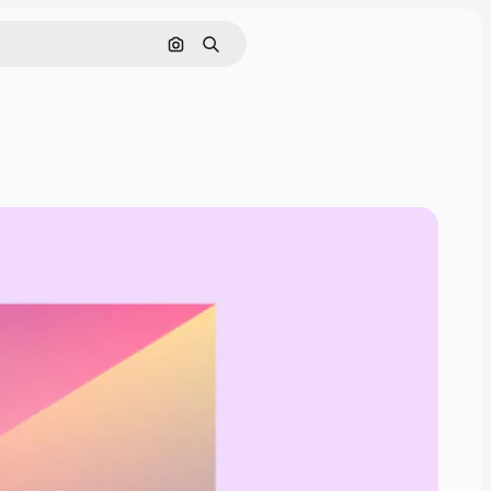
Buscar por imagen
Buscar