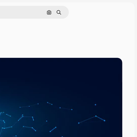
Buscar por imagen
Buscar