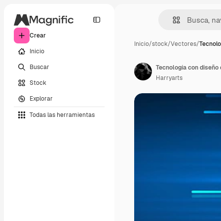
Crear
Inicio
/
stock
/
Vectores
/
Tecnolo
Inicio
Buscar
Tecnología con diseño 
Harryarts
Stock
Explorar
Todas las herramientas