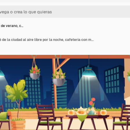
 de verano, c…
Terraza de verano, café de la ciudad al aire libre por la noche, cafetería con mesa de madera, sillas, iluminación y plantas en macetas, menú de pizarra en la vista del paisaje urbano. Cafetería de la calle moderna, Ilustración de dibujos animados