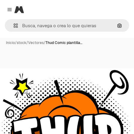
Magnific
Close menu
Buscar
Inicio
/
stock
/
Vectores
/
Thud Comic plantilla…