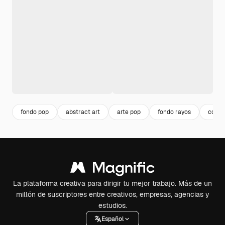
fondo pop
abstract art
arte pop
fondo rayos
color
La plataforma creativa para dirigir tu mejor trabajo. Más de un
millón de suscriptores entre creativos, empresas, agencias y
estudios.
Español