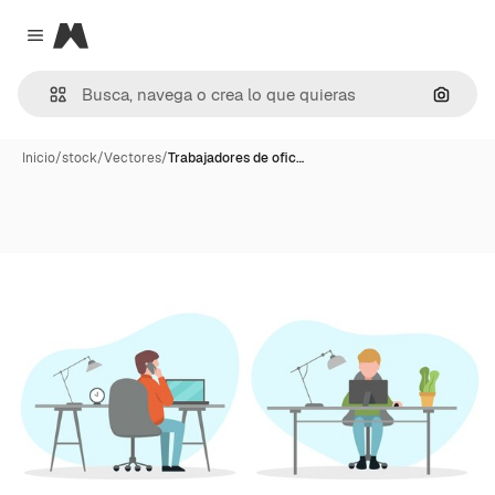
Magnific
Close menu
Buscar
Inicio
/
stock
/
Vectores
/
Trabajadores de ofic…