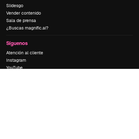
Slidesgo
Vender contenido
Sala de prensa
¿Buscas magnific.ai?
Síguenos
Atención al cliente
Instagram
YouTube
LinkedIn
TikTok
Discord
X
Reddit
Copyright © 2010-
2026
Freepik Company S.L.U.
Todos los derechos
reservados
.