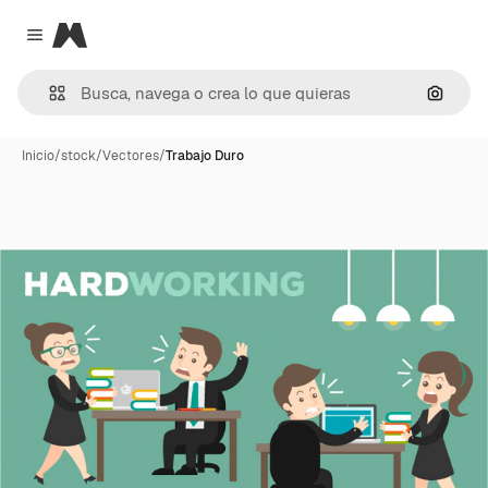
Magnific
Close menu
Buscar
Inicio
/
stock
/
Vectores
/
Trabajo Duro