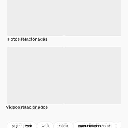
Fotos relacionadas
Vídeos relacionados
Premium
Premium
Generado por IA
Premium
Premium
Generado p
paginas web
web
media
comunicacion social
com