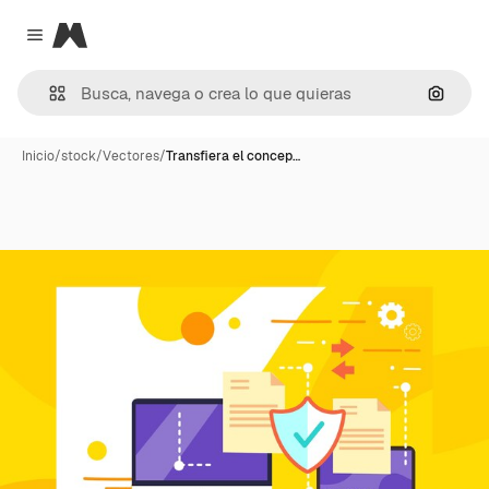
Magnific
Close menu
Buscar
Inicio
/
stock
/
Vectores
/
Transfiera el concep…