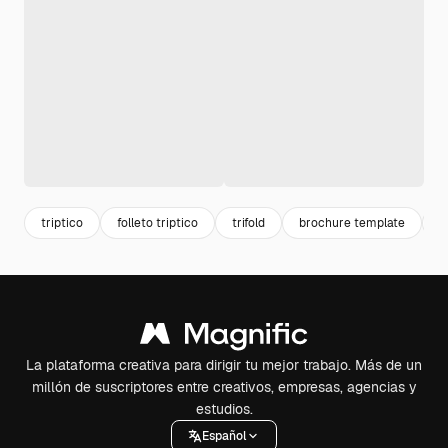
triptico
folleto triptico
trifold
brochure template
b
La plataforma creativa para dirigir tu mejor trabajo. Más de un
millón de suscriptores entre creativos, empresas, agencias y
estudios.
Español