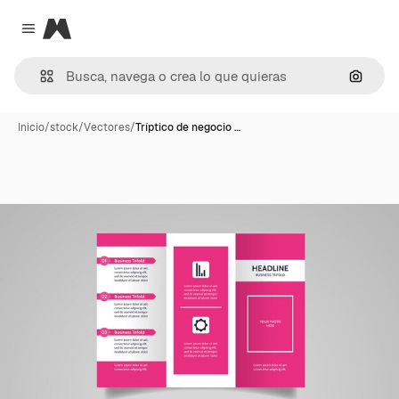
Magnific
Close menu
Buscar
Inicio
/
stock
/
Vectores
/
Tríptico de negocio …