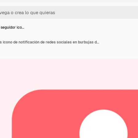
 seguidor ico…
Usuario seguidor iconos icono de notificación de redes sociales en burbujas de discurso ilustración vectorial