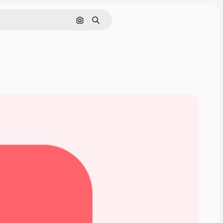
Buscar por imagen
Buscar