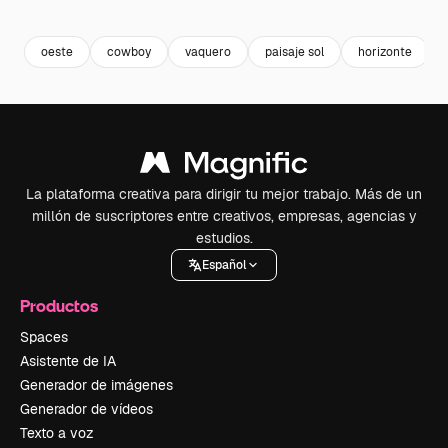
Premium
Premium
Generado por IA
Premium
Premium
oeste
cowboy
vaquero
paisaje sol
horizonte
La plataforma creativa para dirigir tu mejor trabajo. Más de un
millón de suscriptores entre creativos, empresas, agencias y
estudios.
Español
Productos
Spaces
Asistente de IA
Generador de imágenes
Generador de vídeos
Texto a voz