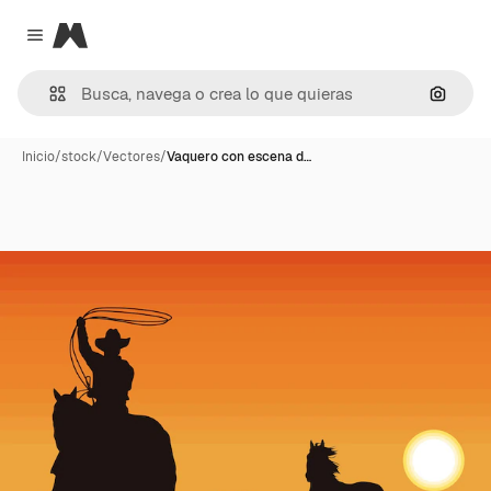
Magnific
Close menu
Buscar
Inicio
/
stock
/
Vectores
/
Vaquero con escena d…