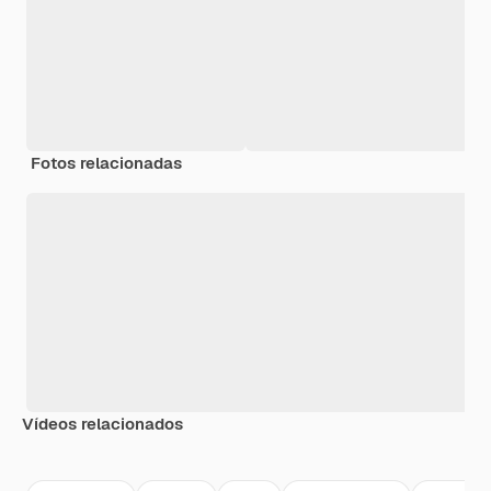
Fotos relacionadas
Vídeos relacionados
Premium
Premium
Premium
Premium