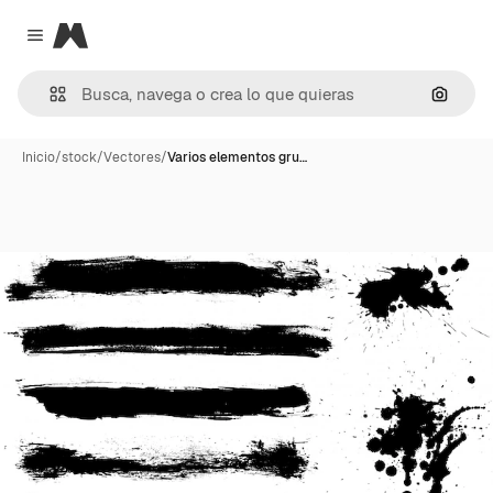
Magnific
Close menu
Buscar
Inicio
/
stock
/
Vectores
/
Varios elementos gru…