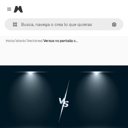
Magnific
Close menu
Buscar
Inicio
/
stock
/
Vectores
/
Versus vs pantalla c…