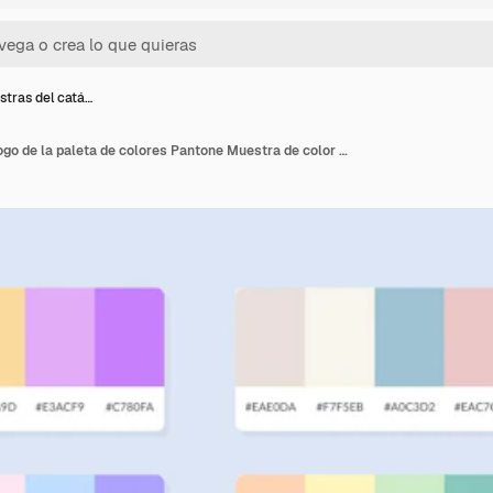
tras del catá…
44 muestras del catálogo de la paleta de colores Pantone Muestra de color Conjunto de pancartas de paleta de color abstractas