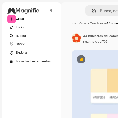
Crear
Inicio
/
stock
/
Vectores
/
44 mues
Inicio
Buscar
nganhaycuoi733
Stock
Explorar
Todas las herramientas
Premium