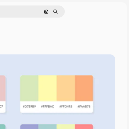
Buscar por imagen
Buscar