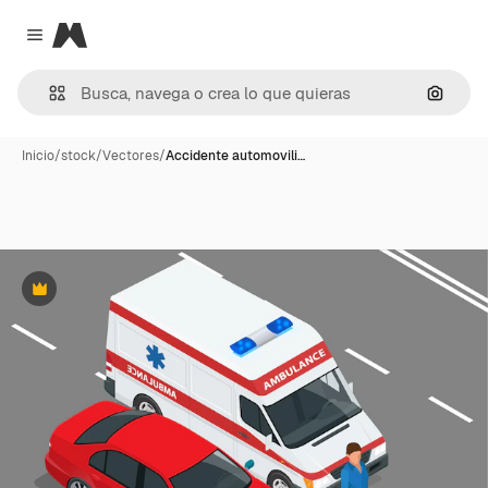
Magnific
Close menu
Buscar
Inicio
/
stock
/
Vectores
/
Accidente automovili…
Premium