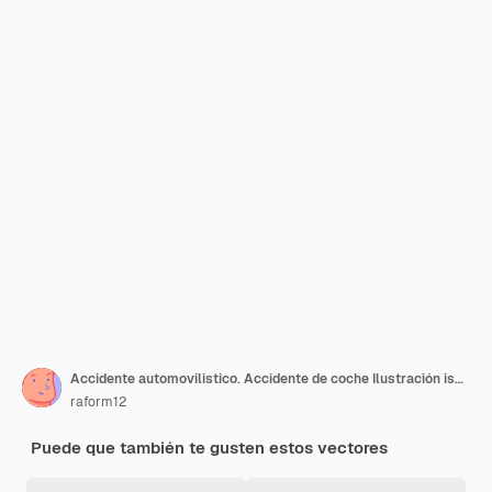
Accidente automovilistico. Accidente de coche Ilustración isométrica de vector plano 3d. Accidente situación vial peligro accidente automovilístico y accidente carretera colisión seguridad transporte de emergencia. Accidente de velocidad peligrosa.
raform12
Puede que también te gusten estos vectores