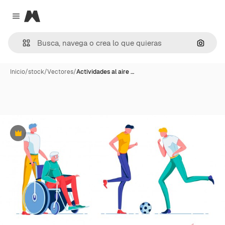
Magnific
Close menu
Buscar
Inicio
/
stock
/
Vectores
/
Actividades al aire …
Premium