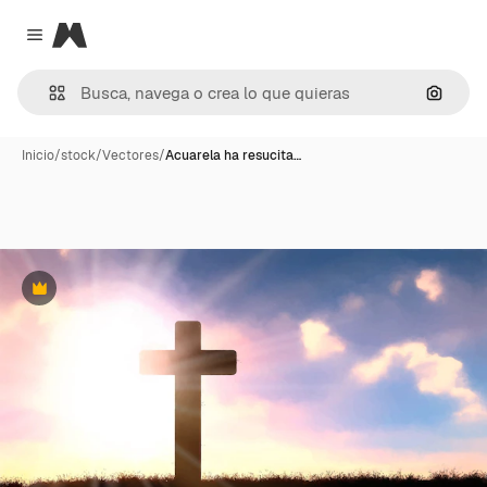
Magnific
Close menu
Buscar
Inicio
/
stock
/
Vectores
/
Acuarela ha resucita…
Premium