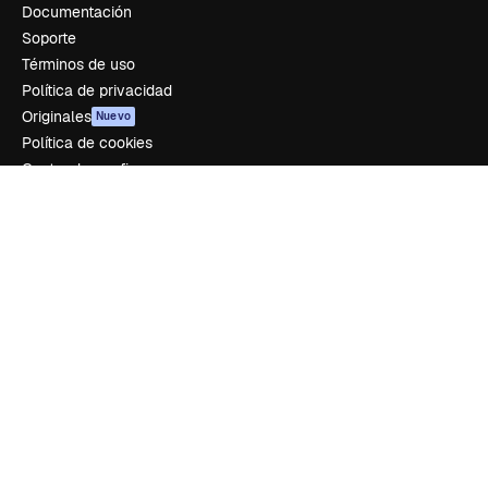
Documentación
Soporte
Términos de uso
Política de privacidad
Originales
Nuevo
Política de cookies
Centro de confianza
Afiliados
Empresas
Empresa
Precios
Sobre nosotros
Reviews
Empleo
Tendencias de búsqueda
Blog
Eventos