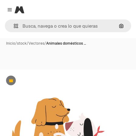
Magnific
Close menu
Buscar
Inicio
/
stock
/
Vectores
/
Animales domésticos …
Premium