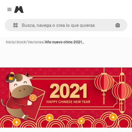
Magnific
Close menu
Buscar
Inicio
/
stock
/
Vectores
/
Año nuevo chino 2021…
Premium