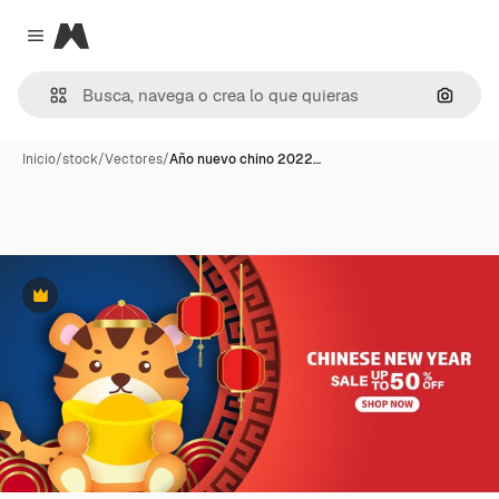
Magnific
Close menu
Buscar
Inicio
/
stock
/
Vectores
/
Año nuevo chino 2022…
Premium