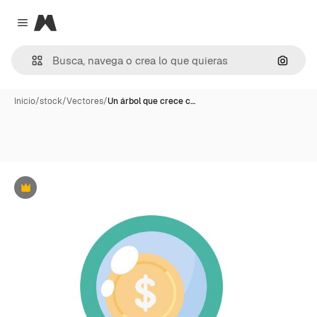
Magnific
Close menu
Buscar
Inicio
/
stock
/
Vectores
/
Un árbol que crece c…
Premium