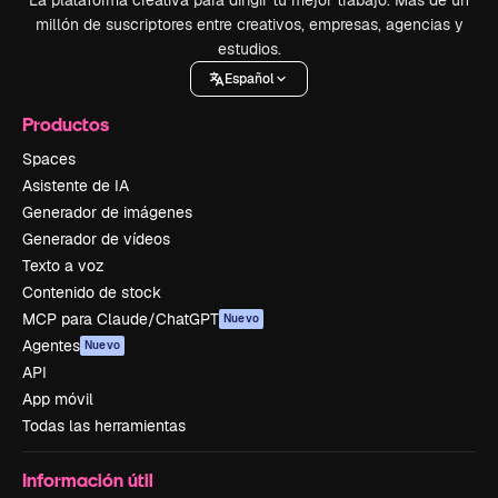
La plataforma creativa para dirigir tu mejor trabajo. Más de un
millón de suscriptores entre creativos, empresas, agencias y
estudios.
Español
Productos
Spaces
Asistente de IA
Generador de imágenes
Generador de vídeos
Texto a voz
Contenido de stock
MCP para Claude/ChatGPT
Nuevo
Agentes
Nuevo
API
App móvil
Todas las herramientas
Información útil