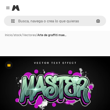
Magnific
Close menu
Buscar
Inicio
/
stock
/
Vectores
/
Arte de graffiti mae…
Premium