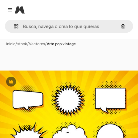
Magnific
Close menu
Buscar
Inicio
/
stock
/
Vectores
/
Arte pop vintage
Premium