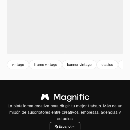
vintage
frame vintage
banner vintage
clasico
mar
La plataforma creativa para dirigir tu mejor trabajo. Más de un
millón de suscriptores entre creativos, empresas, agencias y
estudios.
Español