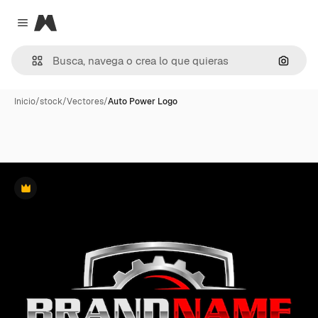
Magnific
Close menu
Buscar
Inicio
/
stock
/
Vectores
/
Auto Power Logo
Premium