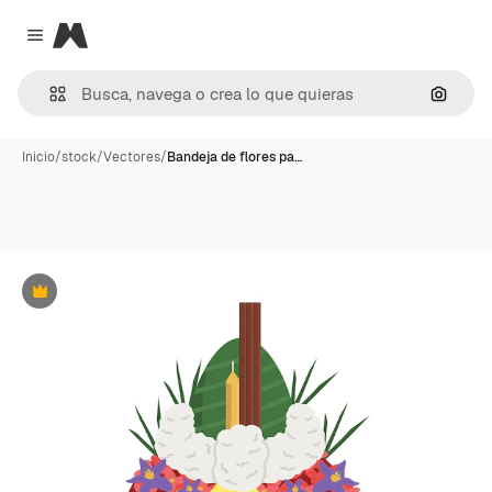
Magnific
Close menu
Buscar
Inicio
/
stock
/
Vectores
/
Bandeja de flores pa…
Premium