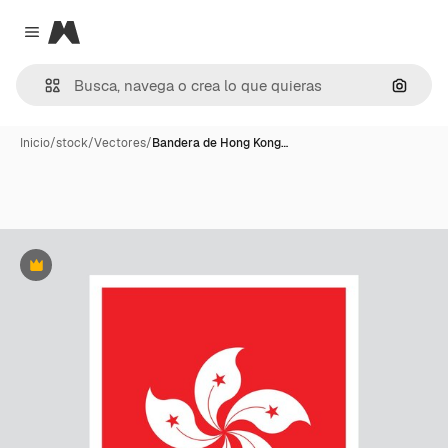
Magnific
Close menu
Buscar
Inicio
/
stock
/
Vectores
/
Bandera de Hong Kong…
Premium