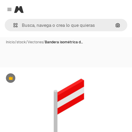
Magnific
Close menu
Buscar
Inicio
/
stock
/
Vectores
/
Bandera isométrica d…
Premium