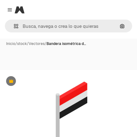
Magnific
Close menu
Buscar
Inicio
/
stock
/
Vectores
/
Bandera isométrica d…
Premium