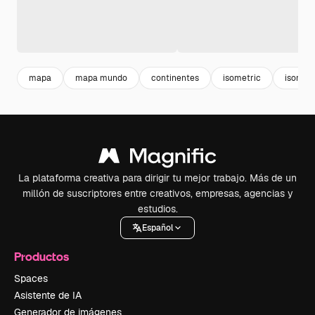
mapa
mapa mundo
continentes
isometric
isometr
La plataforma creativa para dirigir tu mejor trabajo. Más de un
millón de suscriptores entre creativos, empresas, agencias y
estudios.
Español
Productos
Spaces
Asistente de IA
Generador de imágenes