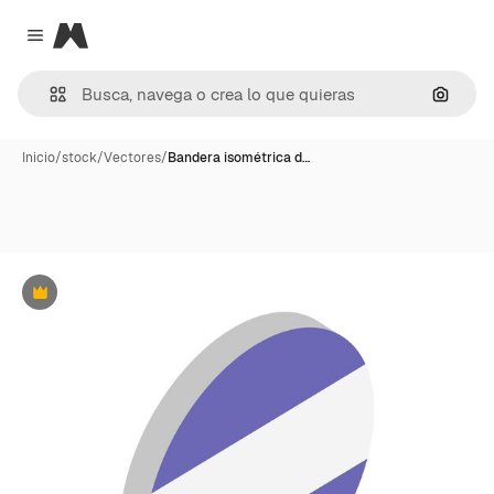
Magnific
Close menu
Buscar
Inicio
/
stock
/
Vectores
/
Bandera isométrica d…
Premium