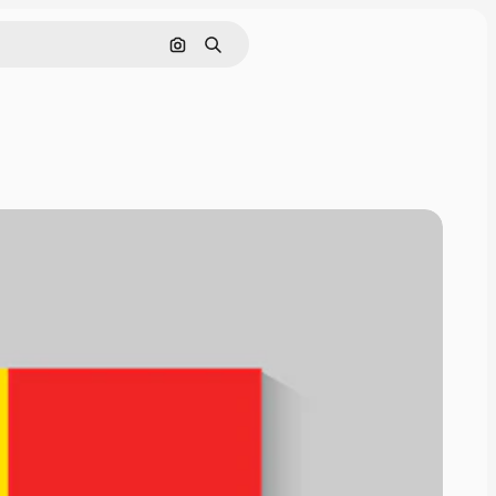
Buscar por imagen
Buscar