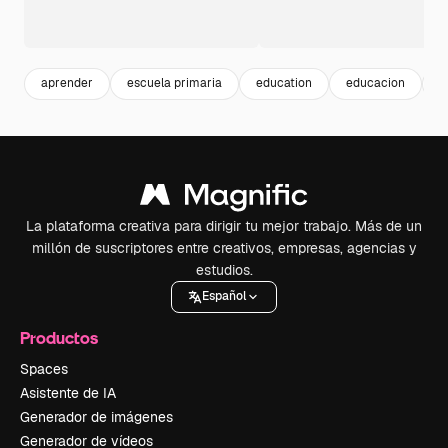
aprender
escuela primaria
education
educacion
e
La plataforma creativa para dirigir tu mejor trabajo. Más de un
millón de suscriptores entre creativos, empresas, agencias y
estudios.
Español
Productos
Spaces
Asistente de IA
Generador de imágenes
Generador de vídeos