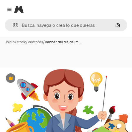
Magnific
Close menu
Buscar
Inicio
/
stock
/
Vectores
/
Banner del día del m…
Premium