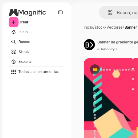
Crear
Inicio
/
stock
/
Vectores
/
Banner 
Inicio
Buscar
Banner de gradiente g
arcadesign
Stock
Explorar
Todas las herramientas
Premium