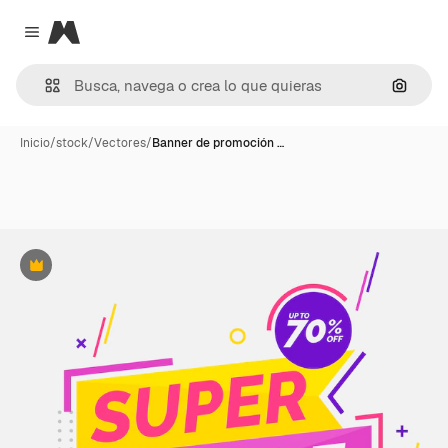
Magnific
Close menu
Buscar
Inicio
/
stock
/
Vectores
/
Banner de promoción …
Premium