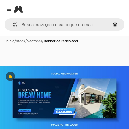
Magnific
Close menu
Buscar
Inicio
/
stock
/
Vectores
/
Banner de redes soci…
Premium