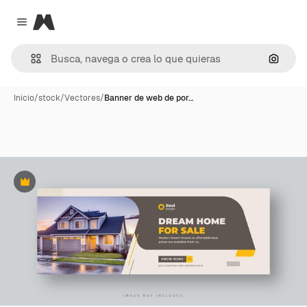
Magnific
Close menu
Buscar
Inicio
/
stock
/
Vectores
/
Banner de web de por…
Premium