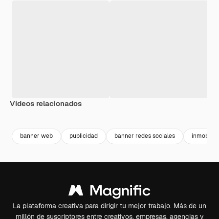
Vídeos relacionados
Premium
Premium
Premium
Premium
banner web
publicidad
banner redes sociales
inmobiliar
La plataforma creativa para dirigir tu mejor trabajo. Más de un
millón de suscriptores entre creativos, empresas, agencias y