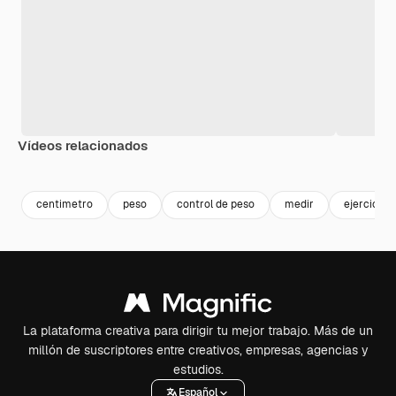
Vídeos relacionados
Premium
Premium
Premium
Premium
centimetro
peso
control de peso
medir
ejercicio
La plataforma creativa para dirigir tu mejor trabajo. Más de un
millón de suscriptores entre creativos, empresas, agencias y
estudios.
Español