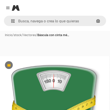
Magnific
Close menu
Buscar
Inicio
/
stock
/
Vectores
/
Báscula con cinta mé…
Premium