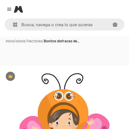
Magnific
Close menu
Buscar
Inicio
/
stock
/
Vectores
/
Bonitos disfraces de…
Premium