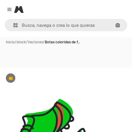
Magnific
Close menu
Buscar
Inicio
/
stock
/
Vectores
/
Botas coloridas de f…
Premium