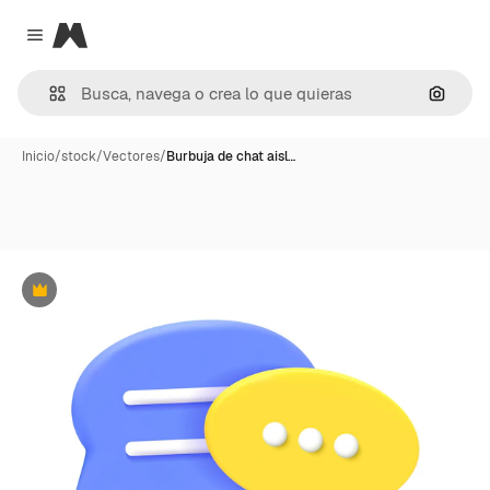
Magnific
Close menu
Buscar
Inicio
/
stock
/
Vectores
/
Burbuja de chat aisl…
Premium