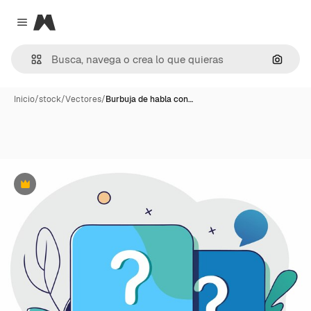
Magnific
Close menu
Buscar
Inicio
/
stock
/
Vectores
/
Burbuja de habla con…
Premium