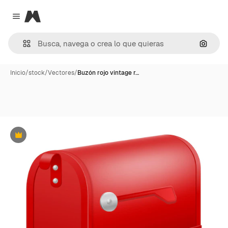
Magnific
Close menu
Buscar
Inicio
/
stock
/
Vectores
/
Buzón rojo vintage r…
Premium