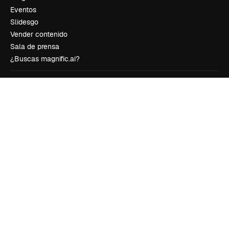
Eventos
Slidesgo
Vender contenido
Sala de prensa
¿Buscas magnific.ai?
Síguenos
Atención al cliente
Instagram
YouTube
LinkedIn
TikTok
Discord
X
Reddit
Copyright © 2010-
2026
Freepik Company S.L.U.
Todos los derechos