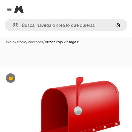
Magnific
Close menu
Buscar
Inicio
/
stock
/
Vectores
/
Buzón rojo vintage r…
Premium